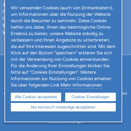
13:00 – 17:00 Uhr
Wir verwenden Cookies (auch von Drittanbietern),
Freitag
um Informationen über die Nutzung der Website
08:00 Uhr – 12:00 Uhr
durch die Besucher zu sammeln. Diese Cookies
Samstag geschlossen
helfen uns dabei, Ihnen das bestmögliche Online-
Wir bitten um
Terminvereinbarung
Erlebnis zu bieten, unsere Website ständig zu
verbessern und Ihnen Angebote zu unterbreiten,
die auf Ihre Interessen zugeschnitten sind. Mit dem
Klick auf den Button "speichern" erklären Sie sich
mit der Verwendung von Cookies einverstanden.
Für die Änderung Ihrer Einstellungen klicken Sie
Home
Aktuelles
Bodenbeläge
Terrassenbeläge
bitte auf "Cookies Einstellungen". Weitere
Beschattungen/Heimtextilien
Ausstellung
Kundenlogin
Informationen zur Nutzung von Cookies erhalten
Onlineshop
Unternehmen
Ansprechpartner
Sie über folgenden Link
Mehr Informationen
Gebrüder Görgner GmbH I Anton-Jakob-Straße 3 I 83026 Rosenheim
Alle Cookies akzeptieren
Cookies Einstellungen
Tel.: +49 8031/97785 I Fax: +49 8031/97887 I
info@goergner.de
Nur technisch notwendige akzeptieren
Impressum
I
Datenschutz
I
AGB
I
CE-DOP
Cookie Einstellungen